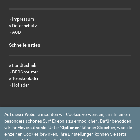
»
Impressum
»
Datenschutz
»
AGB
Schnelleinstieg
»
Landtechnik
»
BERGmeister
»
Teleskoplader
»
Hoflader
Auf dieser Website möchten wir Cookies verwenden, um Ihnen ein
besonders schönes Surf-Erlebnis zu ermöglichen. Dafür benötigen
wir Ihr Einverständnis. Unter "
Optionen
" können Sie sehen, was die
einzelnen Cookies bewirken. Ihre Einstellungen können Sie stets