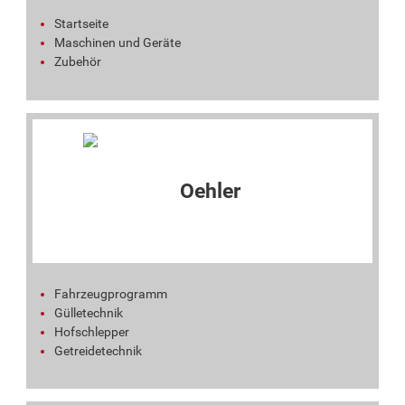
Startseite
Maschinen und Geräte
Zubehör
Fahrzeugprogramm
Gülletechnik
Hofschlepper
Getreidetechnik