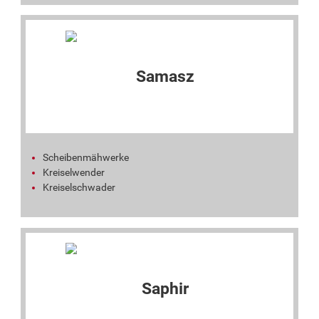
Scheibenmähwerke
Kreiselwender
Kreiselschwader