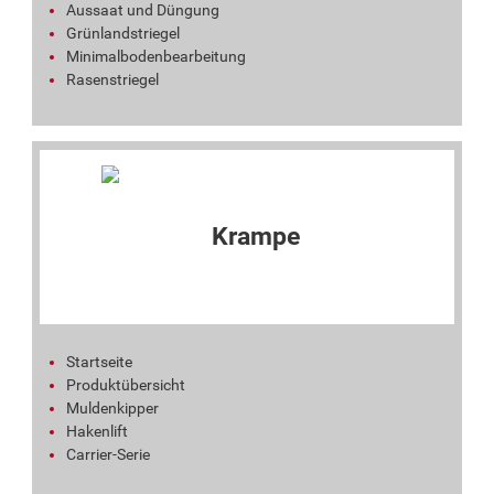
Aussaat und Düngung
Grünlandstriegel
Minimalbodenbearbeitung
Rasenstriegel
Startseite
Produktübersicht
Muldenkipper
Hakenlift
Carrier-Serie