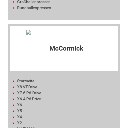
Großballenpressen
Rundballenpressen
Startseite
X8 VT-Drive
X7.6 P6-Drive
X6.4 P6 Drive
X6
X5
X4
X2