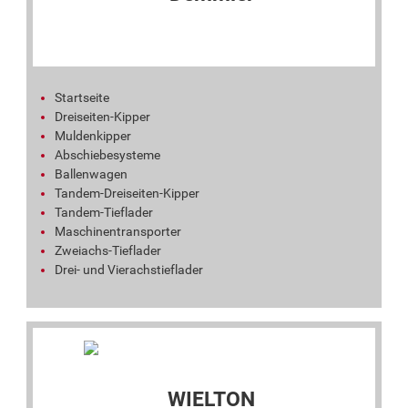
Startseite
Dreiseiten-Kipper
Muldenkipper
Abschiebesysteme
Ballenwagen
Tandem-Dreiseiten-Kipper
Tandem-Tieflader
Maschinentransporter
Zweiachs-Tieflader
Drei- und Vierachstieflader