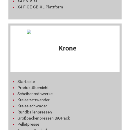
X4 FN-V-XL
X4 F-GE-GB-XL Plattform
Startseite
Produktübersicht
Scheibenmähwerke
Kreiselzettwender
Kreiselschwader
Rundballenpressen
Großpackenpressen BiGPack
Pelletpresse