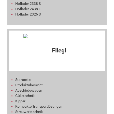
Hoflader 2338 S
Hoflader 2438 L
Hoflader 2326 S
Startseite
Produktübersicht
Abschiebewagen
Gülletechnik
Kipper
Kompakte Transportlösungen
Streuwerktechnik