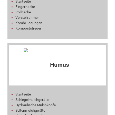
Startseite
Fingerhacke
Rollhacke
Verstellrahmen
Kombi Lösungen
Kompoststreuer
Startseite
Schlegelmulchgeräte
Hydraulische Mulchköpfe
Seitenmulchgeräte