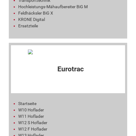
Transporttechnik
Hochleistungs-Mähaufbereiter BiG M
Feldhäcksler BiG X
KRONE Digital
Ersatzteile
Startseite
W10 Hoflader
W11 Hoflader
W12 S Hoflader
W12 F Hoflader
W13 Hoflader