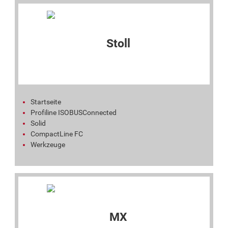
Startseite
Profiline ISOBUSConnected
Solid
CompactLine FC
Werkzeuge